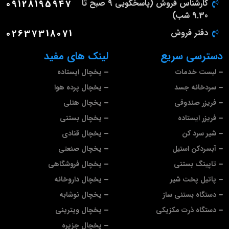
کارشناس فروش (پاسخگویی 9 صبح تا
09128195947
9.30 شب)
دفتر فروش
02637318071
دسترسی سریع
لینک های مفید
لیست خدمات
یخچال ایستاده
سردخانه جسد
یخچال پرده هوا
فریزر صندوقی
یخچال هتلی
فریزر ایستاده
یخچال بستنی
شیر سرد کن
یخچال قنادی
آبسردکن استیل
یخچال صنعتی
تاپینگ بستنی
یخچال فروشگاهی
پاتیل پخت شیر
یخچال داروخانه
دستگاه بستنی ساز
یخچال نوشابه
دستگاه ذرت مکزیکی
یخچال ویترینی
یخچال جزیره