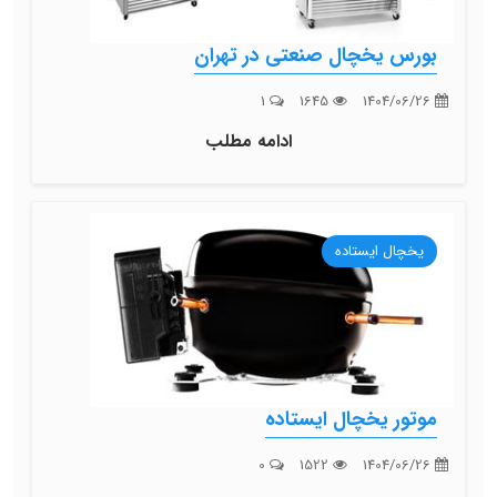
بورس یخچال صنعتی در تهران
1
1645
1404/06/26
ادامه مطلب
یخچال ایستاده
موتور یخچال ایستاده
0
1522
1404/06/26