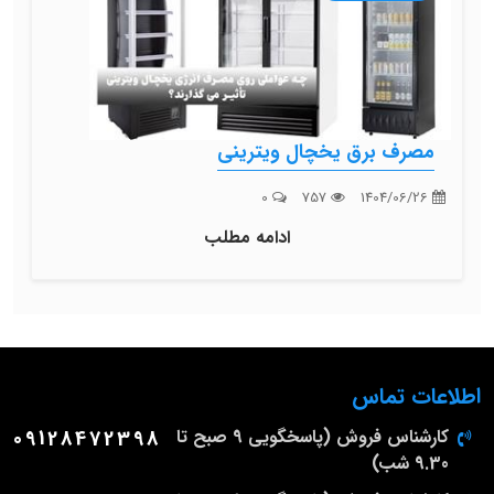
مصرف برق یخچال ویترینی
0
757
1404/06/26
ادامه مطلب
اطلاعات تماس
کارشناس فروش (پاسخگویی 9 صبح تا
09128472398
9.30 شب)