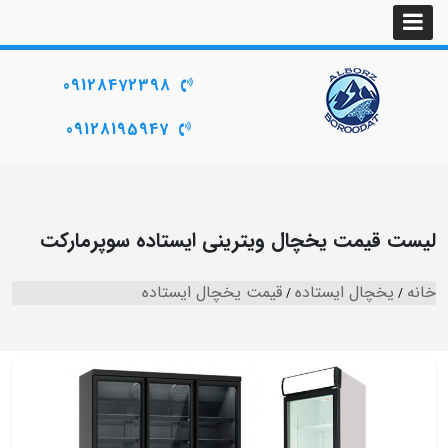
09128472398
09128195947
لیست قیمت یخچال ویترینی ایستاده سوپرمارکت
خانه
یخچال ایستاده
قیمت یخچال ایستاده