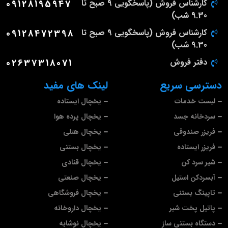
کارشناس فروش (پاسخگویی 9 صبح تا
09128195947
9.30 شب)
کارشناس فروش (پاسخگویی 9 صبح تا
09128472398
9.30 شب)
دفتر فروش
02637318071
دسترسی سریع
لینک های مفید
لیست خدمات
یخچال ایستاده
سردخانه جسد
یخچال پرده هوا
فریزر صندوقی
یخچال هتلی
فریزر ایستاده
یخچال بستنی
شیر سرد کن
یخچال قنادی
آبسردکن استیل
یخچال صنعتی
تاپینگ بستنی
یخچال فروشگاهی
پاتیل پخت شیر
یخچال داروخانه
دستگاه بستنی ساز
یخچال نوشابه