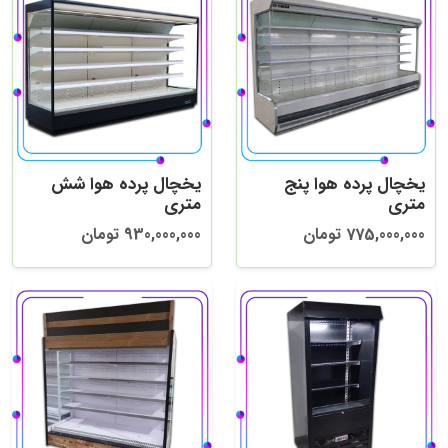
یخچال پرده هوا پنج
یخچال پرده هوا شش
متری
متری
775,000,000 تومان
930,000,000 تومان