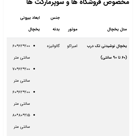
مخصوص فروشگاه‌ ها و سوپرمارکت ها
جنس
ابعاد بیرونی
مدل یخچال
موتور
بدنه
یخچال
امبراکو
گالوانیزه
200*62*60
یخچال نوشیدنی تک درب
سانتی متر
(60 تا 90 سانتی)
200*62*70
سانتی متر
200*62*60
سانتی متر
215*80*80
سانتی متر