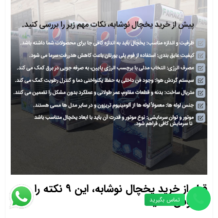
قبل از خرید یخچال نوشابه، این 9 نکته را
فراموش نکنید.
تماس بگیرید