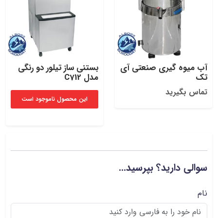
آب میوه گیری صنعتی آی
بستنی ساز تیلور دو رنگی
تک
مدل C712
تماس بگیرید
این محصول ناموجود است
سوالی دارید؟ بپرسید...
نام