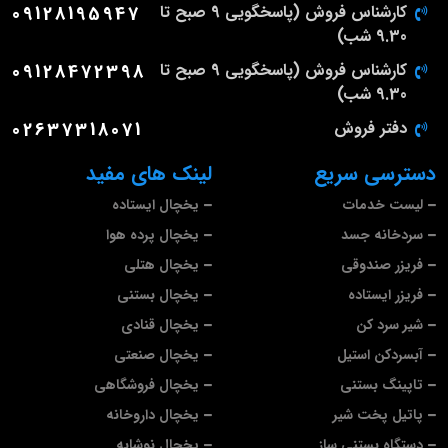
کارشناس فروش (پاسخگویی 9 صبح تا
09128195947
9.30 شب)
کارشناس فروش (پاسخگویی 9 صبح تا
09128472398
9.30 شب)
دفتر فروش
02637318071
دسترسی سریع
لینک های مفید
لیست خدمات
یخچال ایستاده
سردخانه جسد
یخچال پرده هوا
فریزر صندوقی
یخچال هتلی
فریزر ایستاده
یخچال بستنی
شیر سرد کن
یخچال قنادی
آبسردکن استیل
یخچال صنعتی
تاپینگ بستنی
یخچال فروشگاهی
پاتیل پخت شیر
یخچال داروخانه
دستگاه بستنی ساز
یخچال نوشابه